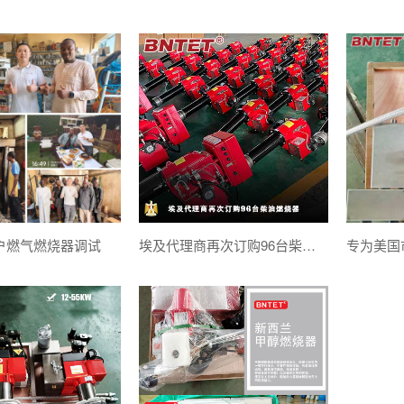
户燃气燃烧器调试
埃及代理商再次订购96台柴油燃烧器