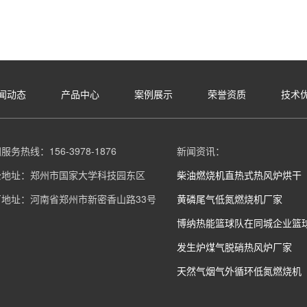
闻动态
产品中心
案例展示
荣誉资质
技术
服务热线：156-3978-1876
新闻资讯：
公地址：郑州市国家大学科技园东区
柴油燃烧机直热式热风炉烘干
厂地址：河南省郑州市新密香山路33号
黄磷尾气低氮燃烧机厂家
博纳热能篮球队在同城企业篮
发生炉煤气脱硝热风炉厂家
天然气烟气外循环低氮燃烧机