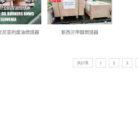
文尼亚的废油燃烧器
新西兰甲醇燃烧器
共27条
1
2
3