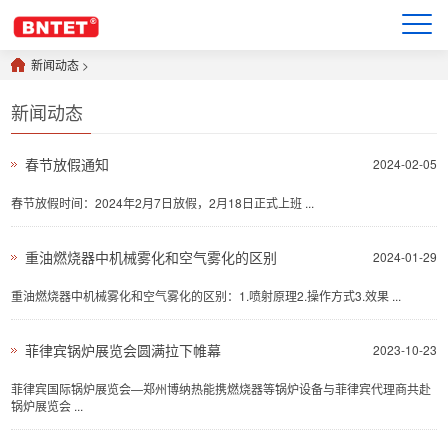
新闻动态
>
新闻动态
春节放假通知
2024-02-05
春节放假时间：2024年2月7日放假，2月18日正式上班 ...
重油燃烧器中机械雾化和空气雾化的区别
2024-01-29
重油燃烧器中机械雾化和空气雾化的区别：1.喷射原理2.操作方式3.效果 ...
菲律宾锅炉展览会圆满拉下帷幕
2023-10-23
菲律宾国际锅炉展览会—郑州博纳热能携燃烧器等锅炉设备与菲律宾代理商共赴
锅炉展览会 ...