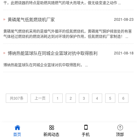
干，此燃烧器的特点是助燃风随燃气的增大而增大，做无级变速之动作 ...
黄磷尾气低氮燃烧机厂家
2021-08-23
黄磷尾气燃烧机采用的是烟气外循环的低氮燃烧机，黄磷尾气锅炉排放处的有害
气体经过燃烧机的燃烧消耗达到对环境的保护作用，低氮燃烧机厂家制造！ ...
博纳热能篮球队在同城企业篮球对抗中取得胜利
2021-08-18
博纳热能篮球队在同城企业篮球对抗中取得胜利， ...
共307条
上一页
1
2
3
4
5
6
7
8
下一页
最后一页
Copyright © 2018-2025 郑州博纳 版权所有 备案号：
首页
新闻动态
手机
顶部